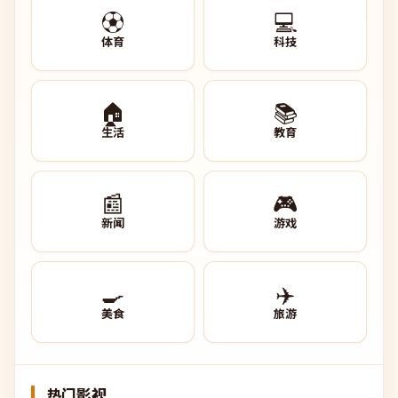
⚽
💻
体育
科技
🏠
📚
生活
教育
📰
🎮
新闻
游戏
🍳
✈️
美食
旅游
热门影视