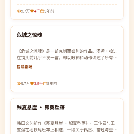
9.7万
4千
9年前
99:05
危城之惊魂
热门
《危城之惊魂》是一部克制而锋利的作品。汤姆·哈迪
在镜头前几乎不发一言，却以眼神和动作讲述了所有未
能说出口的故事。
冒险
剧场
9.7万
3.9千
5年前
99:39
残夏悬崖 · 银翼坠落
热门
韩国文艺新作《残夏悬崖 · 银翼坠落》。王传君与王
宝强在地铁尾班车上相遇，一段关于偶然、错过与重新