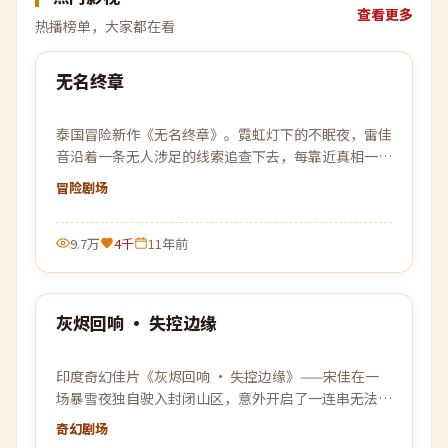
查看更多
热播榜单，大家都在看
99:06
无名终章
热门
泰国冒险新作《无名终章》。霓虹灯下的不眠夜，雷佳
音沿着一条无人涉足的线索追查下去，每靠近真相一
步，黑暗就更加贴近。
冒险
剧场
9.7万
4千
11年前
99:20
灰烬回响 · 失控边缘
热门
印度奇幻佳片《灰烬回响 · 失控边缘》——宋佳在一
场暴雪夜独自驶入封闭山区，意外开启了一连串无法被
解释的事件。
奇幻
剧场