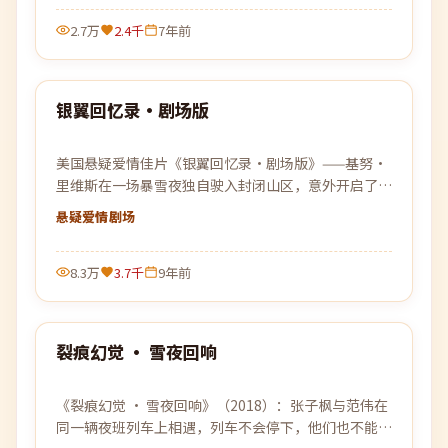
2.7万
2.4千
7年前
99:50
银翼回忆录·剧场版
最新
美国悬疑爱情佳片《银翼回忆录·剧场版》——基努·
里维斯在一场暴雪夜独自驶入封闭山区，意外开启了一
连串无法被解释的事件。
悬疑爱情
剧场
8.3万
3.7千
9年前
99:22
裂痕幻觉 · 雪夜回响
最新
《裂痕幻觉 · 雪夜回响》（2018）：张子枫与范伟在
同一辆夜班列车上相遇，列车不会停下，他们也不能停