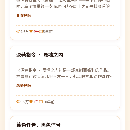
响，章子怡带领一支临时小队在废土之间寻找最后的微
光。
青春
剧场
9.6万
4千
5年前
99:47
深巷指令 · 隐墙之内
热门
《深巷指令 · 隐墙之内》是一部克制而锋利的作品。
林青霞在镜头前几乎不发一言，却以眼神和动作讲述了
所有未能说出口的故事。
战争
剧场
9.5万
4千
10年前
99:33
暮色任务：黑色信号
热门