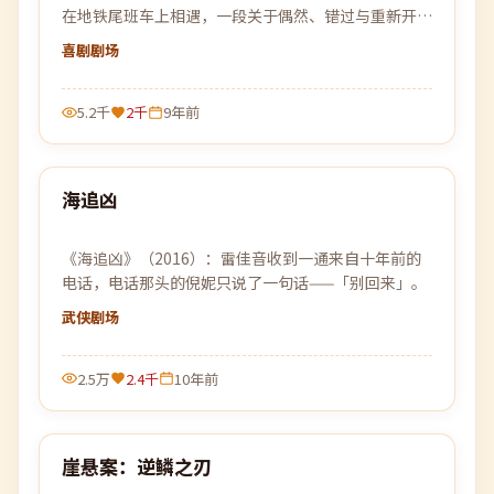
在地铁尾班车上相遇，一段关于偶然、错过与重新开始
的故事缓缓展开。
喜剧
剧场
5.2千
2千
9年前
99:10
海追凶
最新
《海追凶》（2016）：雷佳音收到一通来自十年前的
电话，电话那头的倪妮只说了一句话——「别回来」。
武侠
剧场
2.5万
2.4千
10年前
99:15
崖悬案：逆鳞之刃
最新