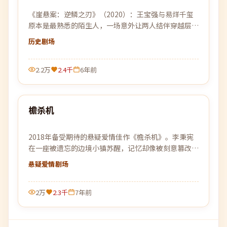
《崖悬案：逆鳞之刃》（2020）：王宝强与易烊千玺
原本是最熟悉的陌生人，一场意外让两人结伴穿越层层
迷雾，去寻找彼此的答案。
历史
剧场
2.2万
2.4千
6年前
99:15
檐杀机
最新
2018年备受期待的悬疑爱情佳作《檐杀机》。李秉宪
在一座被遗忘的边境小镇苏醒，记忆却像被刻意篡改，
唯一线索是一张被烧毁的车票。
悬疑爱情
剧场
2万
2.3千
7年前