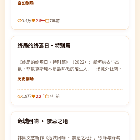
下。
奇幻
剧场
3.4万
2.6千
7年前
89:19
终局的终焉日·特别篇
最新
《终局的终焉日·特别篇》（2022）：新垣结衣与杰
昆·菲尼克斯原本是最熟悉的陌生人，一场意外让两人
结伴穿越层层迷雾，去寻找彼此的答案。
历史
剧场
1.8万
2.2千
4年前
99:03
危城回响 · 禁忌之地
最新
韩国文艺新作《危城回响 · 禁忌之地》。徐峥与舒淇