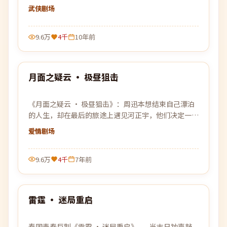
开始的故事缓缓展开。
武侠
剧场
9.6万
4千
10年前
99:57
月面之疑云 · 极昼狙击
热门
《月面之疑云 · 极昼狙击》：周迅本想结束自己漂泊
的人生，却在最后的旅途上遇见河正宇，他们决定一起
逃往那个谁都没去过的远方。
爱情
剧场
9.6万
4千
7年前
99:40
雷霆 · 迷局重启
热门
泰国青春巨制《雷霆 · 迷局重启》——当末日钟声敲