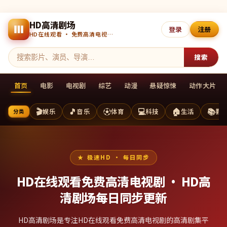
HD高清剧场
登录
注册
HD在线观看 · 免费高清电视剧 · 每日更新
搜索
首页
电影
电视剧
综艺
动漫
悬疑惊悚
动作大片
🎬
🎵
⚽
💻
🏠
📚
娱乐
音乐
体育
科技
生活
教
分类
极速HD · 每日同步
HD在线观看免费高清电视剧 ·
HD高
清剧场
每日同步更新
HD高清剧场是专注HD在线观看免费高清电视剧的高清剧集平