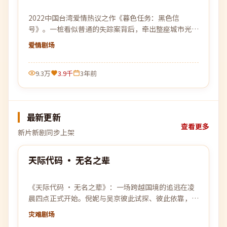
2022中国台湾爱情热议之作《暮色任务：黑色信
号》。一桩看似普通的失踪案背后，牵出整座城市光鲜
外表下的腐烂肌理。
爱情
剧场
9.3万
3.9千
3年前
最新更新
查看更多
新片新剧同步上架
94:23
天际代码 · 无名之辈
最新
《天际代码 · 无名之辈》：一场跨越国境的追逃在凌
晨四点正式开始。倪妮与吴京彼此试探、彼此依靠，在
没有退路的旅程上各自交出底牌。
灾难
剧场